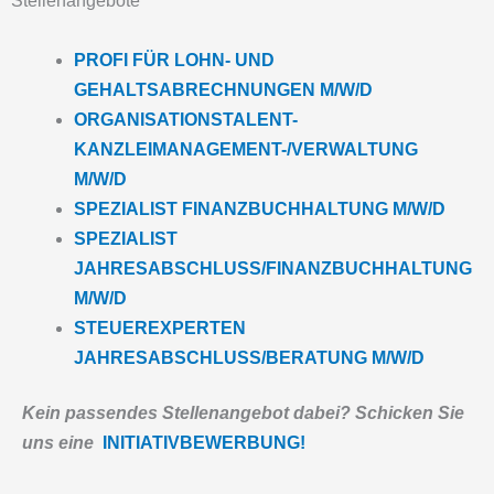
Stellenangebote
PROFI FÜR LOHN- UND
GEHALTSABRECHNUNGEN
M/W/D
ORGANISATIONSTALENT-
KANZLEIMANAGEMENT-/VERWALTUNG
M/W/D
SPEZIALIST FINANZBUCHHALTUNG
M/W/D
SPEZIALIST
JAHRESABSCHLUSS/FINANZBUCHHALTUNG
M/W/D
STEUEREXPERTEN
JAHRESABSCHLUSS/BERATUNG
M/W/D
Kein passendes Stellenangebot dabei? Schicken Sie
uns eine
INITIATIVBEWERBUNG!