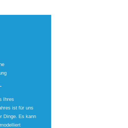
che
ung
s Ihres
ahres ist für uns
r Dinge. Es kann
modelliert