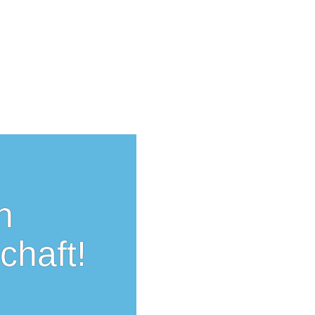
n
chaft!