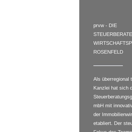
prvw - DIE
STEUERBERATE
WIRTSCHAFTS­P
ROSENFELD
Als überregional t
Kanzlei hat sich 
Steuerberatungsg
mbH mit innovati
der Immobilienwir
etabliert. Der ste