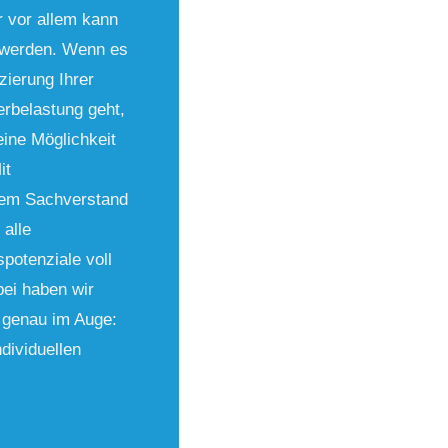
 vor allem kann
t werden. Wenn es
ierung Ihrer
rbelastung geht,
eine Möglichkeit
it
em Sachverstand
 alle
potenziale voll
ei haben wir
 genau im Auge:
ndividuellen