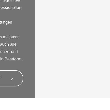
iegt in der
fessionellen
ltungen
h meistert
auch alle
teuer- und
in Bestform.
E
I