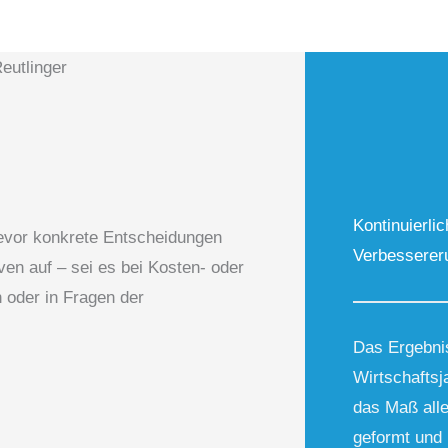
Kontinuierli
evor konkrete Entscheidungen
Verbesserer
en auf – sei es bei Kosten- oder
n oder in Fragen der
Das Ergebni
Wirtschaftsj
das Maß alle
geformt und 