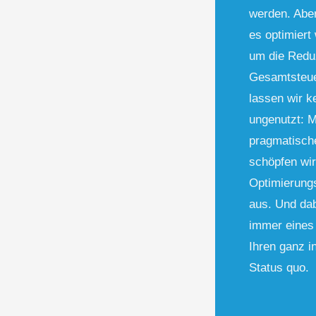
werden. Aber
es optimier
um die Reduz
Gesamtsteue
lassen wir k
ungenutzt: M
pragmatisch
schöpfen wir
Optimierungs
aus. Und dab
immer eines
Ihren ganz i
Status quo.