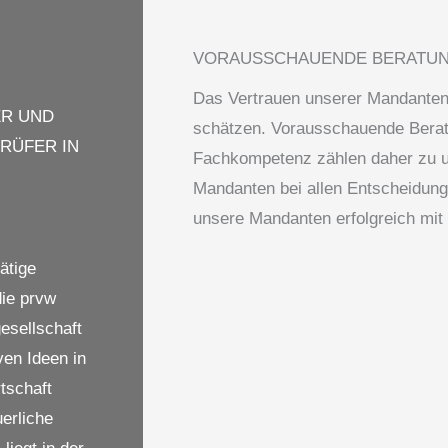
VORAUS­SCHAU­ENDE BERATU
Das Vertrauen unserer Mandanten 
R UND
schätzen. Vorausschauende Beratu
RÜFER IN
Fachkompetenz zählen daher zu u
Mandanten bei allen Entscheidun
unsere Mandanten erfolgreich mit 
ätige
die prvw
esellschaft
ven Ideen in
tschaft
uerliche