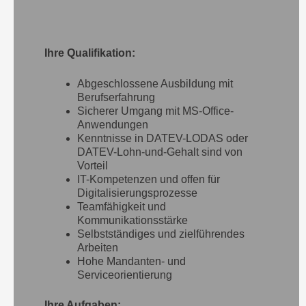
Ihre Qualifikation:
Abgeschlossene Ausbildung mit
Berufserfahrung
Sicherer Umgang mit MS-Office-
Anwendungen
Kenntnisse in DATEV-LODAS oder
DATEV-Lohn-
und-Gehalt sind von
Vorteil
IT-Kompetenzen und offen für
Digitalisierungsprozesse
Teamfähigkeit und
Kommunikationsstärke
S
elbstständiges und zielführendes
Arbeiten
Hohe Mandanten- und
Serviceorientierung
Ihre Aufgaben: